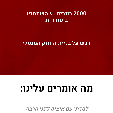
2000 בוגרים שהשתתפו
בתחרויות​
דגש על בניית החוזק המנטלי​
מה אומרים עלינו:
נה
למדתי עם איציק לפני הרבה
מע